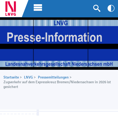
Startseite
>
LNVG
>
Pressemitteilungen
>
Zugverkehr auf dem Expresskreuz Bremen/Niedersachsen in 2026 ist
gesichert