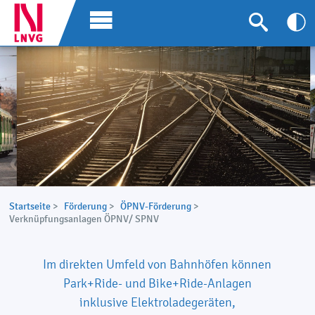
Startseite
>
Förderung
>
ÖPNV-Förderung
>
Verknüpfungsanlagen ÖPNV/ SPNV
Im direkten Umfeld von Bahnhöfen können
Park+Ride- und Bike+Ride-Anlagen
inklusive Elektroladegeräten,