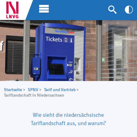
Startseite
>
SPNV
>
Tarif und Vertrieb
>
Tariflandschaft in Niedersachsen
Wie sieht die niedersächsische
Tariflandschaft aus, und warum?