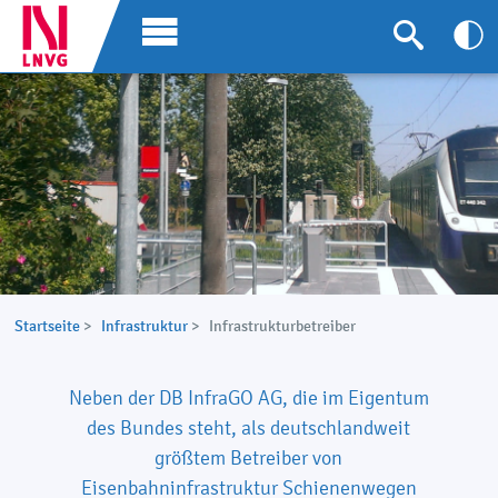
Startseite
>
Infrastruktur
>
Infrastrukturbetreiber
Neben der DB InfraGO AG, die im Eigentum
des Bundes steht, als deutschlandweit
größtem Betreiber von
Eisenbahninfrastruktur Schienenwegen