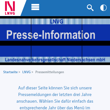
Startseite
>
LNVG
>
Pressemitteilungen
Auf dieser Seite können Sie sich unsere
Pressemeldungen der letzten drei Jahre
anschauen. Wählen Sie dafür einfach das
entsprechende Jahr über das Menü im