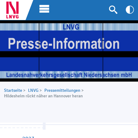
Startseite
>
LNVG
>
Pressemitteilungen
>
Hildesheim rückt näher an Hannover heran