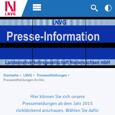
Startseite
>
LNVG
>
Pressemitteilungen
>
Pressemitteilungen Archiv
Hier können Sie sich unsere
Pressemeldungen ab dem Jahr 2015
rückblickend anschauen. Wählen Sie dafür