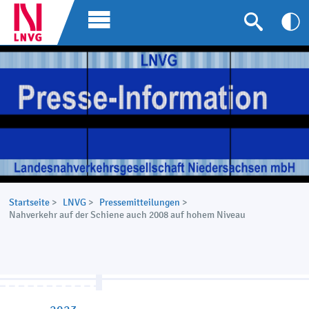
Startseite
>
LNVG
>
Pressemitteilungen
>
Nahverkehr auf der Schiene auch 2008 auf hohem Niveau