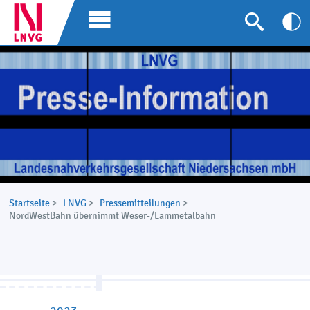
Startseite
>
LNVG
>
Pressemitteilungen
>
NordWestBahn übernimmt Weser-/Lammetalbahn