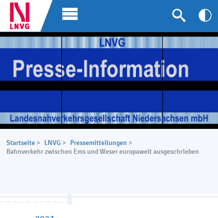
Startseite
>
LNVG
>
Pressemitteilungen
>
Bahnverkehr zwischen Ems und Weser europaweit ausgeschrieben