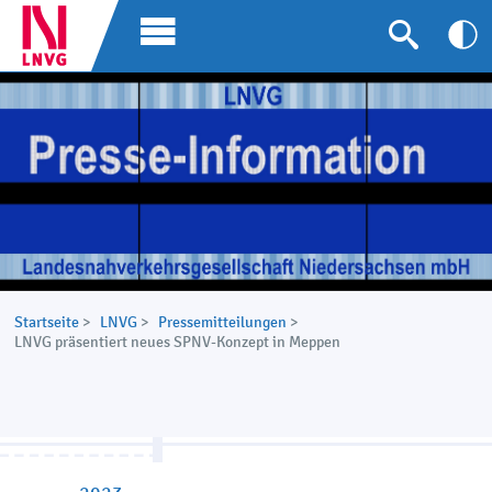
Startseite
>
LNVG
>
Pressemitteilungen
>
LNVG präsentiert neues SPNV-Konzept in Meppen