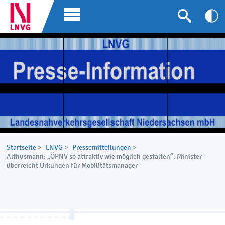
Startseite
>
LNVG
>
Pressemitteilungen
>
Althusmann: „ÖPNV so attraktiv wie möglich gestalten“. Minister
überreicht Urkunden für Mobilitätsmanager